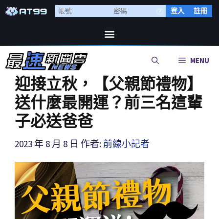
登入
註冊
MENU
迎接立秋，【父親節禮物】
送什麼最開運？前三名這輩
子必送爸爸
2023 年 8 月 8 日
作者:
前線小記者