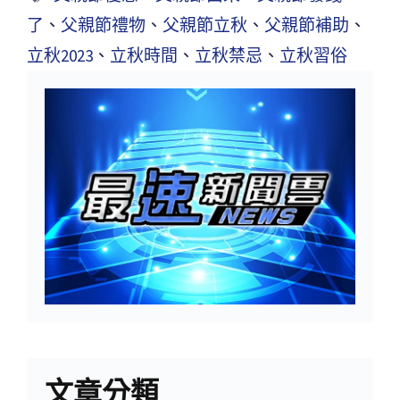
了
、
父親節禮物
、
父親節立秋
、
父親節補助
、
立秋2023
、
立秋時間
、
立秋禁忌
、
立秋習俗
文章分類