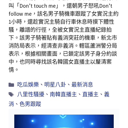
叫「Don’t touch me」，還朝男子怒吼Don’t
follow me，該名男子騎機車跟蹤了女實況主約
1小時，還趁實況主騎自行車休息時摸下體性
騷，離譜的行徑，全被女實況主直播紀錄拍
下。該男子騎著貼有義消突莊的機車，新北市
消防局表示，經清查非義消。轄區蘆洲警分局
表示，根據相關畫面，已鎖定該男子身分約談
中，也同時尋找該名韓國女直播主以釐清案
情。
吃瓜娛樂
、
明星八卦
、
最新消息
八里性騷擾
、
南韓直播主
、
直播主
、
義
消
、
色男跟蹤