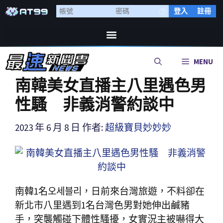
登入
註冊
MENU
南韓美女直播主八里遇色男
性騷 非義消警約談中
2023 年 6 月 8 日
作者:
超級寶貝妙妙妙
南韓1名오세블리，日前來台灣旅遊，不料卻在
新北市八里遇到1名台灣色男對她伸出鹹豬
手，突襲觸碰下體性騷擾，女實況主被嚇得大