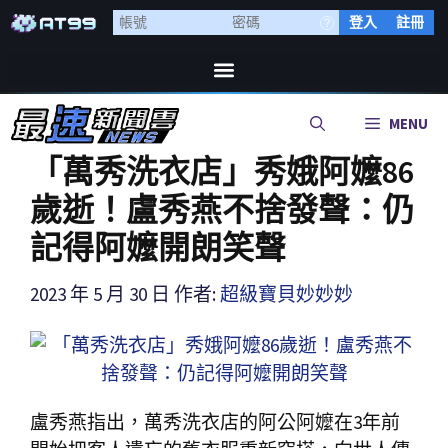
登入
註冊
MENU
「萬秀洗衣店」秀娥阿嬤86
歲逝！盧秀燕不捨發聲：仍
記得阿嬤開朗笑聲
2023 年 5 月 30 日
作者:
超級寶貝妙妙妙
盧秀燕指出，萬秀洗衣店的阿公阿嬤在3年前