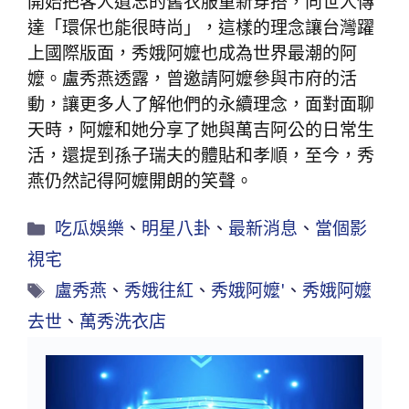
開始把客人遺忘的舊衣服重新穿搭，向世人傳
達「環保也能很時尚」，這樣的理念讓台灣躍
上國際版面，秀娥阿嬤也成為世界最潮的阿
嬤。盧秀燕透露，曾邀請阿嬤參與市府的活
動，讓更多人了解他們的永續理念，面對面聊
天時，阿嬤和她分享了她與萬吉阿公的日常生
活，還提到孫子瑞夫的體貼和孝順，至今，秀
燕仍然記得阿嬤開朗的笑聲。
吃瓜娛樂
、
明星八卦
、
最新消息
、
當個影
視宅
盧秀燕
、
秀娥往紅
、
秀娥阿嬤'
、
秀娥阿嬤
去世
、
萬秀洗衣店