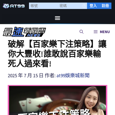
登入
註冊
MENU
破解【百家樂下注策略】讓
你大豐收!誰敢說百家樂輸
死人過來看!
2025 年 7 月 15 日
作者:
at99娛樂城新聞