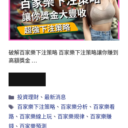
破解百家樂下注策略 百家樂下注策略讓你賺到
高額獎金 …
Read More
投資理財
、
最新消息
百家樂下注策略
、
百家樂分析
、
百家樂看
路
、
百家樂線上玩
、
百家樂規律
、
百家樂賺
錢
、
百家樂預測