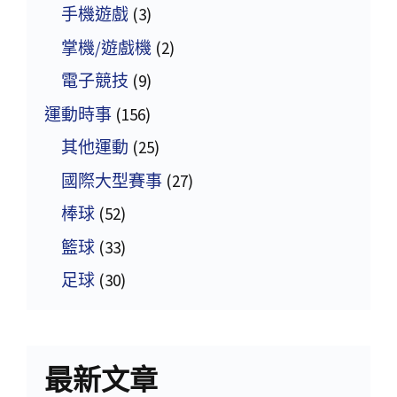
手機遊戲
(3)
掌機/遊戲機
(2)
電子競技
(9)
運動時事
(156)
其他運動
(25)
國際大型賽事
(27)
棒球
(52)
籃球
(33)
足球
(30)
最新文章