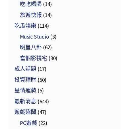
吃吃喝喝
(14)
旅遊快報
(14)
吃瓜娛樂
(114)
Music Studio
(3)
明星八卦
(62)
當個影視宅
(30)
成人話題
(17)
投資理財
(50)
星情運勢
(5)
最新消息
(644)
遊戲趣聞
(47)
PC遊戲
(22)