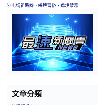
沙屯媽祖路線
、
繞境習俗
、
遶境禁忌
文章分類