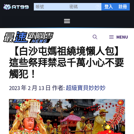
登入
註冊
MENU
【白沙屯媽祖繞境懶人包】
這些祭拜禁忌千萬小心不要
觸犯！
2023 年 2 月 13 日
作者:
超級寶貝妙妙妙