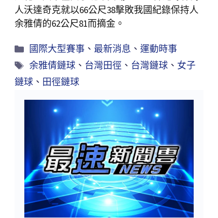
人沃達奇克就以66公尺38擊敗我國紀錄保持人
余雅倩的62公尺81而摘金。
國際大型賽事
、
最新消息
、
運動時事
余雅倩鏈球
、
台灣田徑
、
台灣鏈球
、
女子
鏈球
、
田徑鏈球