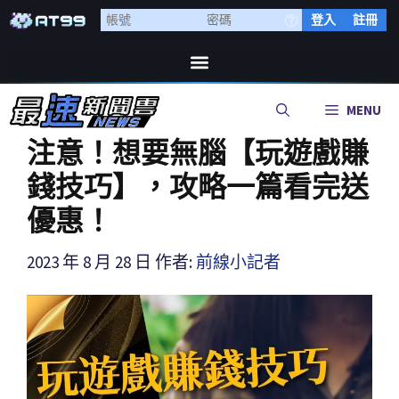
登入
註冊
MENU
注意！想要無腦【玩遊戲賺
錢技巧】，攻略一篇看完送
優惠！
2023 年 8 月 28 日
作者:
前線小記者