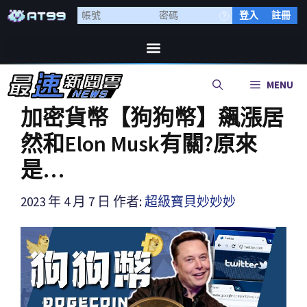
登入
註冊
MENU
加密貨幣【狗狗幣】飆漲居
然和Elon Musk有關?原來
是…
2023 年 4 月 7 日
作者:
超級寶貝妙妙妙