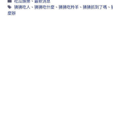
吃瓜娛樂
、
最新消息
狒狒吃人
、
狒狒吃什麼
、
狒狒吃羚羊
、
狒狒抓到了嗎
、
麼辦