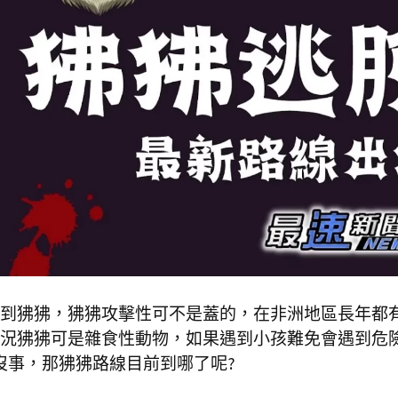
到狒狒，狒狒攻擊性可不是蓋的，在非洲地區長年都
況狒狒可是雜食性動物，如果遇到小孩難免會遇到危
沒事，那狒狒路線目前到哪了呢?