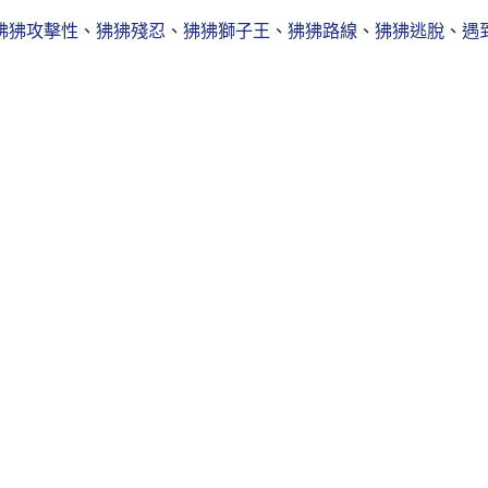
狒狒攻擊性
、
狒狒殘忍
、
狒狒獅子王
、
狒狒路線
、
狒狒逃脫
、
遇