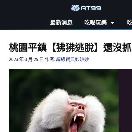
最新消息
吃喝玩樂
桃園平鎮【狒狒逃脫】還沒抓
2023 年 3 月 25 日
作者:
超級寶貝妙妙妙