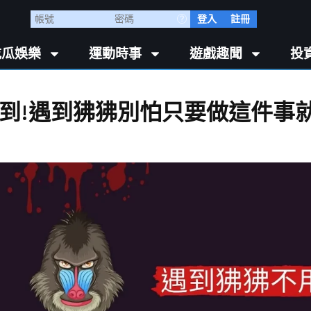
登入
註冊
吃瓜娛樂
運動時事
遊戲趣聞
投
到!遇到狒狒別怕只要做這件事就