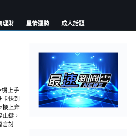
資理財
星情運勢
成人話題
步機上手
身卡快到
步機上奔
停止鍵，
留言討