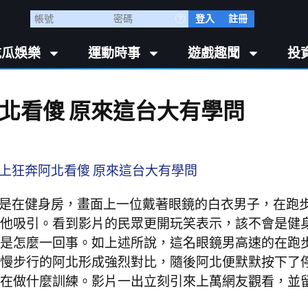
登入
註冊
吃瓜娛樂
運動時事
遊戲趣聞
投
北看傻 原來這台大有學問
場景是在健身房，畫面上一位戴著眼鏡的白衣男子，在跑
他吸引。看到影片的民眾更開玩笑表示，該不會是健
是怎麼一回事。如上述所說，這名眼鏡男高速的在跑
慢步行的阿北形成強烈對比，隨後阿北便默默按下了
在做什麼訓練。影片一出立刻引來上萬網友觀看，並