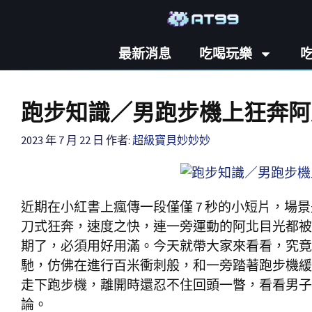
最新消息
吃喝玩樂
跑步知識／男跑步機上狂奔阿
2023 年 7 月 22 日
作者:
超級寶貝妙妙妙
近期在小紅書上瘋傳一段僅僅 7 秒的小短片，
刀式狂奔，速度之快，連一旁運動的阿北目光都被
期了，必須用好用滿。今天就帶大家來看看，究竟
馳，仿佛在進行百米衝刺般，和一旁踏著跑步機緩
走下跑步機，離開時還忍不住回頭一瞥，看看男子
論。