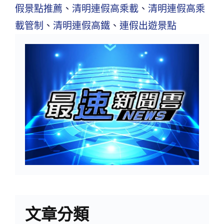
假景點推薦
、
清明連假高乘載
、
清明連假高乘
載管制
、
清明連假高鐵
、
連假出遊景點
文章分類