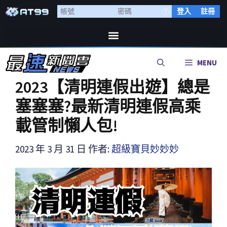
登入
註冊
MENU
2023【清明連假出遊】總是
塞塞塞?最新清明連假高乘
載管制懶人包!
2023 年 3 月 31 日
作者:
超級寶貝妙妙妙