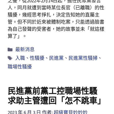
之後，從2022年2月14日起，擔任民眾黨發言
人，同月就遭到當時某位長官（已離職）的性
騷擾，幾經思考掙扎，決定告知她的直屬主
管。但不同於近來被體制吃案，只能透過臉書
為自己發聲的受害者，她的故事並未「就這樣
算了」。
最新消息
入職
、
性騷擾
、
民進黨
、
民進黨性騷掃
、
職場性騷擾
民進黨前黨工控職場性騷
求助主管遭回「怎不跳車」
2023 年 6 月 3 日
作者:
超級寶貝妙妙妙