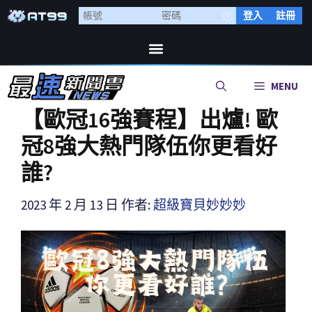
登入
註冊
MENU
【歐冠16強賽程】出爐! 歐
冠8強大熱門隊伍你更看好
誰?
2023 年 2 月 13 日
作者:
超級寶貝妙妙妙