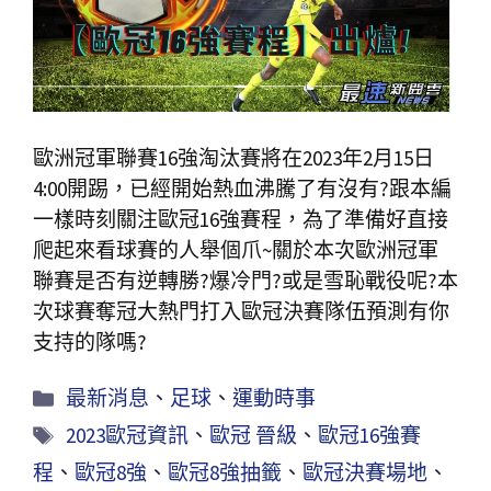
歐洲冠軍聯賽16強淘汰賽將在2023年2月15日
4:00開踢，已經開始熱血沸騰了有沒有?跟本編
一樣時刻關注歐冠16強賽程，為了準備好直接
爬起來看球賽的人舉個爪~關於本次歐洲冠軍
聯賽是否有逆轉勝?爆冷門?或是雪恥戰役呢?本
次球賽奪冠大熱門打入歐冠決賽隊伍預測有你
支持的隊嗎?
最新消息
、
足球
、
運動時事
2023歐冠資訊
、
歐冠 晉級
、
歐冠16強賽
程
、
歐冠8強
、
歐冠8強抽籤
、
歐冠決賽場地
、