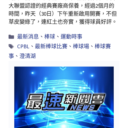
大聯盟認證的經典賽廠商保養，經過2個月的
時間，昨天（30日）下午重新啟用開賽，不但
草皮變綠了，連紅土也夯實，獲得球員好評。
最新消息
、
棒球
、
運動時事
CPBL
、
最新棒球比賽
、
棒球場
、
棒球賽
事
、
澄清湖