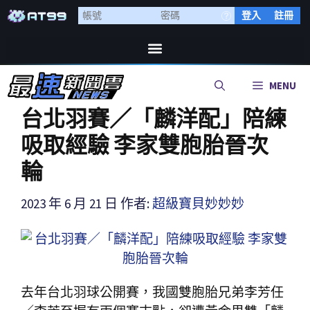
登入
註冊
MENU
台北羽賽／「麟洋配」陪練
吸取經驗 李家雙胞胎晉次
輪
2023 年 6 月 21 日
作者:
超級寶貝妙妙妙
去年台北羽球公開賽，我國雙胞胎兄弟李芳任