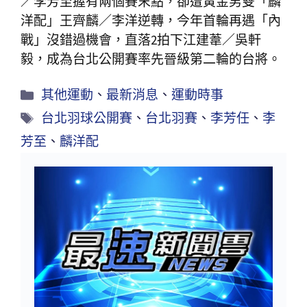
／李芳至握有兩個賽末點，卻遭黃金男雙「麟
洋配」王齊麟／李洋逆轉，今年首輪再遇「內
戰」沒錯過機會，直落2拍下江建葦／吳軒
毅，成為台北公開賽率先晉級第二輪的台將。
其他運動
、
最新消息
、
運動時事
台北羽球公開賽
、
台北羽賽
、
李芳任
、
李
芳至
、
麟洋配