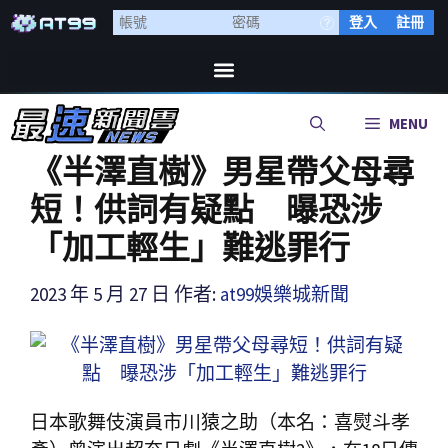
登入
註冊
MENU
《半澤直樹》男星帶父母尋
短！供詞有疑點 曝恐涉
「加工輕生」難逃罪行
2023 年 5 月 27 日
作者:
at99娛樂城新聞
日本歌舞伎演員市川猿之助（本名：喜熨斗孝