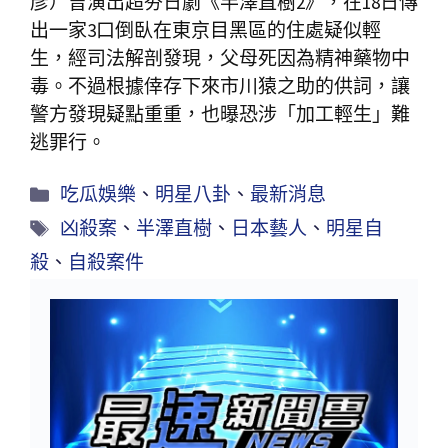
彥）曾演出超夯日劇《半澤直樹2》，在18日傳
出一家3口倒臥在東京目黑區的住處疑似輕
生，經司法解剖發現，父母死因為精神藥物中
毒。不過根據倖存下來市川猿之助的供詞，讓
警方發現疑點重重，也曝恐涉「加工輕生」難
逃罪行。
吃瓜娛樂
、
明星八卦
、
最新消息
凶殺案
、
半澤直樹
、
日本藝人
、
明星自
殺
、
自殺案件