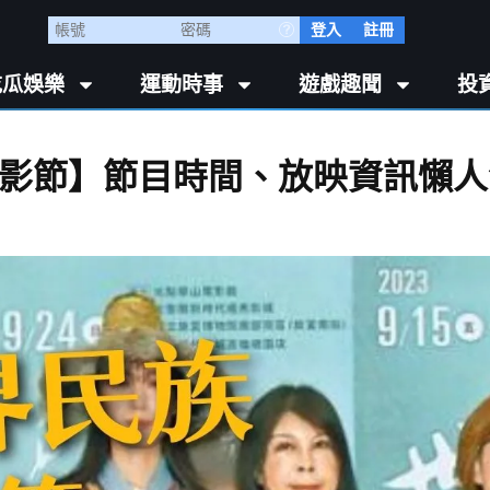
登入
註冊
吃瓜娛樂
運動時事
遊戲趣聞
投
族電影節】節目時間、放映資訊懶