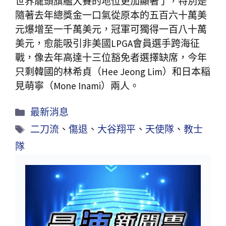
世界龍頭旗艦大賽的地位更加顯著了，特別是
隨著去年總獎金一口氣從原本的五百六十萬美
元爆增至一千萬美元，冠軍可獨得一百八十萬
美元，愈能吸引非美國LPGA會員選手跨海征
戰，像去年高達十三位豁免者選擇缺席，今年
只剩韓國的林希貞（Hee Jeong Lim）和日本稲
見萌寧（Mone Inami）兩人。
最新消息
二刀流
、
傷退
、
大谷翔平
、
天使隊
、
教士
隊