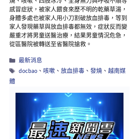
燒、咳嗽、四肢冰冷、全身無力與呼吸不順等
感冒症狀，被家人餵食來歷不明的乾藥草湯，
身體多處也被家人用小刀割破放血排毒，等到
家人發現藥草與放血排毒都無效，症狀反而變
嚴重才將男童送醫治療，結果男童情況危急，
從區醫院被轉送至省醫院搶救。
最新消息
docbao
、
咳嗽
、
放血排毒
、
發燒
、
越南媒
體