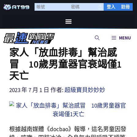
登入
註冊
MENU
家人「放血排毒」幫治感
冒 10歲男童器官衰竭僅1
天亡
2023 年 7 月 1 日
作者:
超級寶貝妙妙妙
根據越南媒體《docbao》報導，這名男童因發