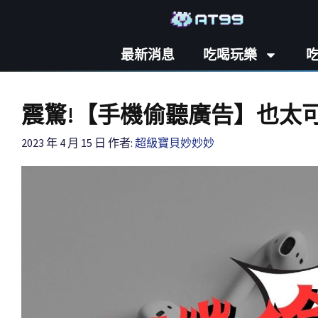
最新消息
吃喝玩樂
震驚!【手機偷聽廣告】也太可
2023 年 4 月 15 日
作者:
超級寶貝妙妙妙