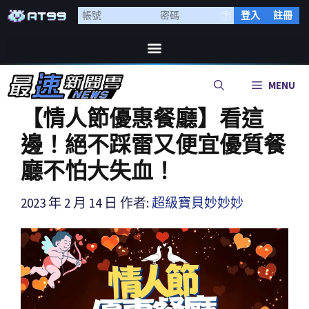
登入
註冊
MENU
【情人節優惠餐廳】看這
邊！絕不踩雷又便宜優質餐
廳不怕大失血！
2023 年 2 月 14 日
作者:
超級寶貝妙妙妙