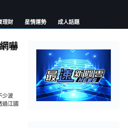
資理財
星情運勢
成人話題
網嚇
不少波
透過江國