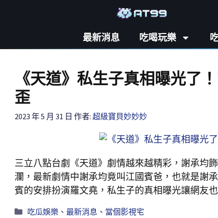
最新消息
吃喝玩樂
《天道》私生子真相曝光了！
歪
2023 年 5 月 31 日
作者:
超級寶貝妙妙妙
三立八點台劇《天道》劇情越來越精彩，謝承均飾
瀾，最新劇情中謝承均竟叫江國賓爸，也就是謝承
賓的安排扮演羅文堯，私生子的真相曝光讓網友也
吃瓜娛樂
、
最新消息
、
當個影視宅