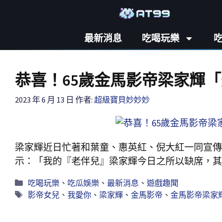
最新消息
吃喝玩樂
恭喜！65歲金馬影帝梁家輝
2023 年 6 月 13 日
作者:
超級寶貝妙妙妙
梁家輝近日忙著和葉童、惠英紅、倪大紅一同宣傳
示：「我的『老伴兒』梁家輝今日之所以缺席，其
吃喝玩樂
、
吃瓜娛樂
、
最新消息
、
遊戲趣聞
影帝女兒
、
我愛你
、
梁家輝
、
金馬影帝
、
金馬影帝梁家