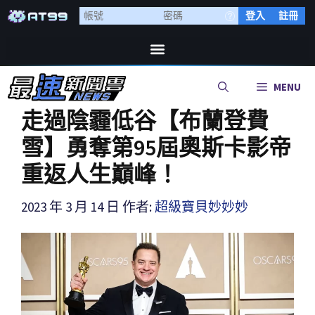
登入
註冊
MENU
走過陰霾低谷【布蘭登費
雪】勇奪第95屆奧斯卡影帝
重返人生巔峰！
2023 年 3 月 14 日
作者:
超級寶貝妙妙妙