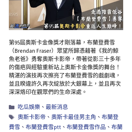
第95屆奧斯卡金像獎才剛落幕，布蘭登費雪
（Brendan Fraser）眾望所歸憑藉著《我的鯨
魚老爸》勇奪奧斯卡影帝，帶著從影三十多年
的傷疤與經驗重新站上奧斯卡金像獎的舞台！
精湛的演技再次擦亮了布蘭登費雪的戲劇魂，
並且睽違許久再次綻放於大銀幕上，並且再次
深深烙印在觀眾們的生命深處。
吃瓜娛樂
、
最新消息
奧斯卡影帝
、
奧斯卡最佳男主角
、
布蘭登
費雪
、
布蘭登費雪ptt
、
布蘭登費雪作品
、
布蘭