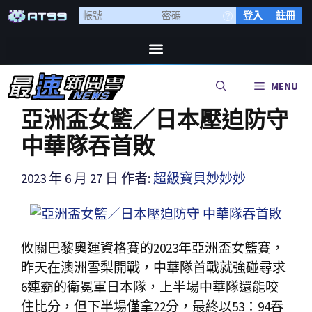
登入
註冊
MENU
亞洲盃女籃／日本壓迫防守
中華隊吞首敗
2023 年 6 月 27 日
作者:
超級寶貝妙妙妙
攸關巴黎奧運資格賽的2023年亞洲盃女籃賽，
昨天在澳洲雪梨開戰，中華隊首戰就強碰尋求
6連霸的衛冕軍日本隊，上半場中華隊還能咬
住比分，但下半場僅拿22分，最終以53：94吞