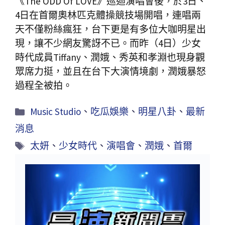
《The ODD Of LOVE》巡迴演唱會後，於3日、
4日在首爾奧林匹克體操競技場開唱，連唱兩
天不僅粉絲瘋狂，台下更是有多位大咖明星出
現，讓不少網友驚訝不已。而昨（4日）少女
時代成員Tiffany、潤娥、秀英和孝淵也現身觀
眾席力挺，並且在台下大演情境劇，潤娥暴怒
過程全被拍。
Music Studio
、
吃瓜娛樂
、
明星八卦
、
最新
消息
太妍
、
少女時代
、
演唱會
、
潤娥
、
首爾