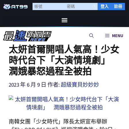
登入
註冊
MENU
太妍首爾開唱人氣高！少女
時代台下「大演情境劇」
潤娥暴怒過程全被拍
2023 年 6 月 9 日
作者:
超級寶貝妙妙妙
南韓女團「少女時代」隊長太妍宣布舉辦