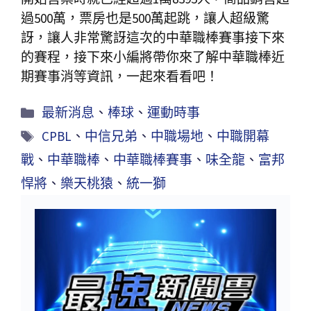
過500萬，票房也是500萬起跳，讓人超級驚
訝，讓人非常驚訝這次的中華職棒賽事接下來
的賽程，接下來小編將帶你來了解中華職棒近
期賽事消等資訊，一起來看看吧！
最新消息
、
棒球
、
運動時事
CPBL
、
中信兄弟
、
中職場地
、
中職開幕
戰
、
中華職棒
、
中華職棒賽事
、
味全龍
、
富邦
悍將
、
樂天桃猿
、
統一獅