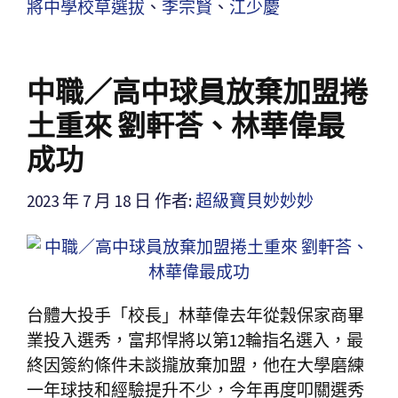
將中學校草選拔
、
李宗賢
、
江少慶
中職／高中球員放棄加盟捲
土重來 劉軒荅、林華偉最
成功
2023 年 7 月 18 日
作者:
超級寶貝妙妙妙
台體大投手「校長」林華偉去年從穀保家商畢
業投入選秀，富邦悍將以第12輪指名選入，最
終因簽約條件未談攏放棄加盟，他在大學磨練
一年球技和經驗提升不少，今年再度叩關選秀