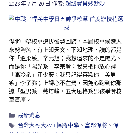
2023 年 7 月 20 日
作者:
超級寶貝妙妙妙
悍將中學校草選拔強勢回歸，本屆校草候選人
來勢洶洶，有上知天文、下知地理，讀的都是
你「溫柔系」辛元旭；我想追求的不是陽光、
而是你「陽光系」李宗賢；我只把你放心裡
「高冷系」江少慶；我只記得喜歡你「美男
系」李子強；上課心不在焉，因為心跑到你那
邊「型男系」戴培峰，五大風格系男孩爭奪校
草寶座。
最新消息
台灣大哥大XVIII悍將中學
、
富邦悍將
、
悍