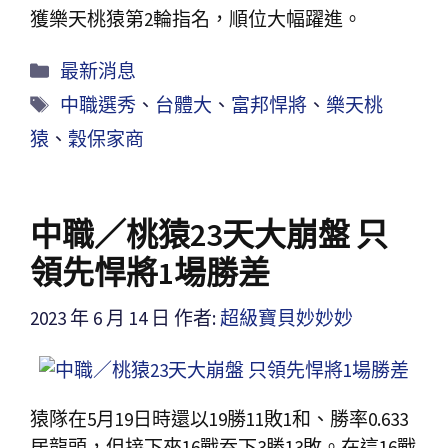
獲樂天桃猿第2輪指名，順位大幅躍進。
最新消息
中職選秀
、
台體大
、
富邦悍將
、
樂天桃
猿
、
穀保家商
中職／桃猿23天大崩盤 只
領先悍將1場勝差
2023 年 6 月 14 日
作者:
超級寶貝妙妙妙
猿隊在5月19日時還以19勝11敗1和、勝率0.633
居龍頭，但接下來16戰吞下3勝13敗。在這16戰