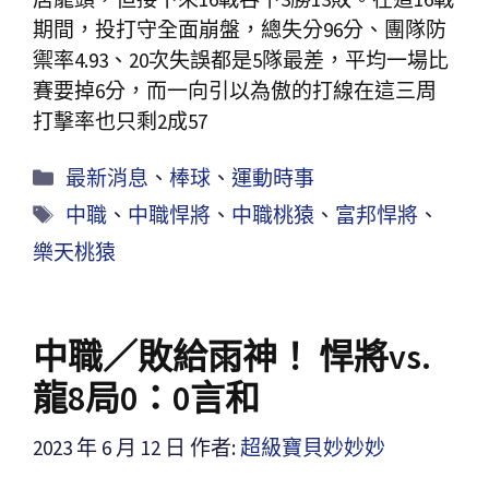
期間，投打守全面崩盤，總失分96分、團隊防
禦率4.93、20次失誤都是5隊最差，平均一場比
賽要掉6分，而一向引以為傲的打線在這三周
打擊率也只剩2成57
最新消息
、
棒球
、
運動時事
中職
、
中職悍將
、
中職桃猿
、
富邦悍將
、
樂天桃猿
中職／敗給雨神！ 悍將vs.
龍8局0：0言和
2023 年 6 月 12 日
作者:
超級寶貝妙妙妙