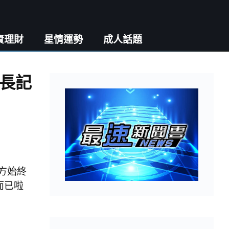
資理財
星情運勢
成人話題
長記
方始終
而已啦