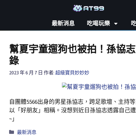
最新消息
吃喝玩樂
幫夏宇童遛狗也被拍！孫協志
錄
2023 年 6 月 7 日
作者:
超級寶貝妙妙妙
自團體5566出身的男星孫協志，跨足歌壇、主持
以「好朋友」相稱。沒想到近日孫協志透露自己遭
~」
最新消息