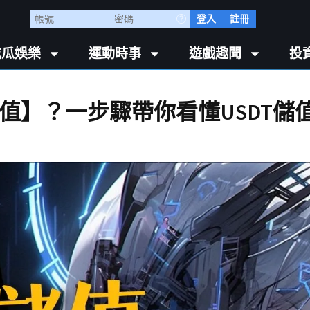
登入
註冊
吃瓜娛樂
運動時事
遊戲趣聞
投
值】？一步驟帶你看懂USDT儲