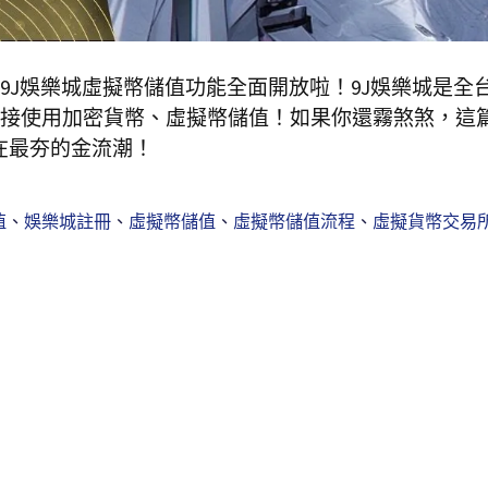
9J娛樂城虛擬幣儲值功能全面開放啦！9J娛樂城是全
接使用加密貨幣、虛擬幣儲值！如果你還霧煞煞，這
在最夯的金流潮！
值
、
娛樂城註冊
、
虛擬幣儲值
、
虛擬幣儲值流程
、
虛擬貨幣交易