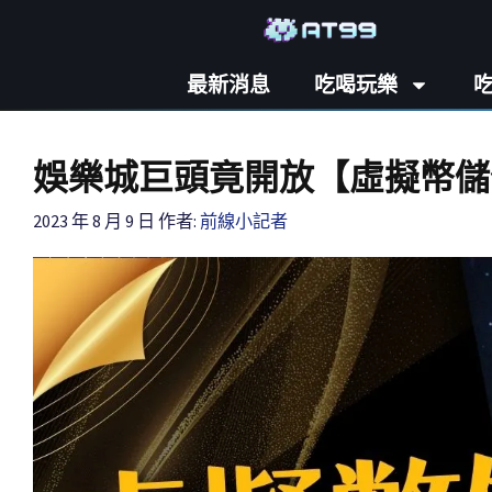
最新消息
吃喝玩樂
娛樂城巨頭竟開放【虛擬幣儲
2023 年 8 月 9 日
作者:
前線小記者