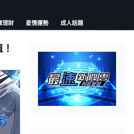
資理財
星情運勢
成人話題
值！