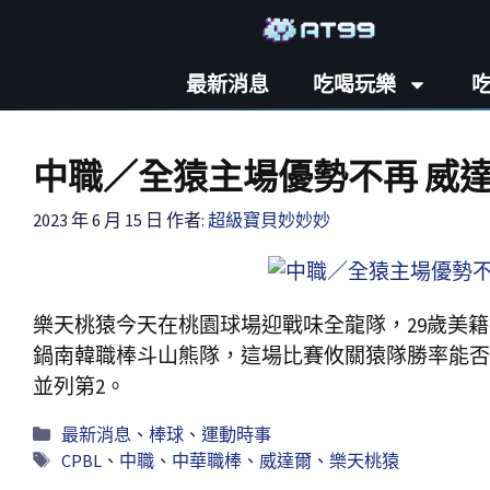
最新消息
吃喝玩樂
中職／全猿主場優勢不再 威
2023 年 6 月 15 日
作者:
超級寶貝妙妙妙
樂天桃猿今天在桃園球場迎戰味全龍隊，29歲美
鍋南韓職棒斗山熊隊，這場比賽攸關猿隊勝率能否
並列第2。
最新消息
、
棒球
、
運動時事
CPBL
、
中職
、
中華職棒
、
威達爾
、
樂天桃猿