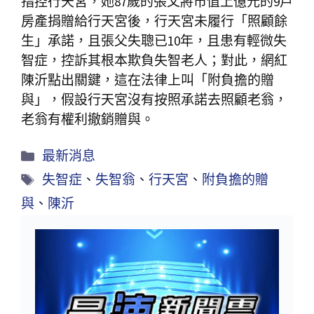
指控行天宮，她87歲的張父將市值上億元的9戶
房產捐贈給行天宮後，行天宮未履行「照顧餘
生」承諾，且張父失聰已10年，且患有輕微失
智症，控訴其根本欺負失智老人；對此，網紅
陳沂點出關鍵，這在法律上叫「附負擔的贈
與」，假設行天宮沒有按照承諾去照顧老翁，
老翁有權利撤銷贈與。
最新消息
失智症
、
失智翁
、
行天宮
、
附負擔的贈
與
、
陳沂