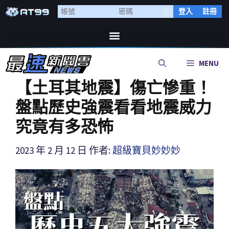
登入
註冊
MENU
【土耳其地震】傷亡慘重！
盤點歷史強震看看地震威力
究竟有多恐怖
2023 年 2 月 12 日
作者:
超級寶貝妙妙妙