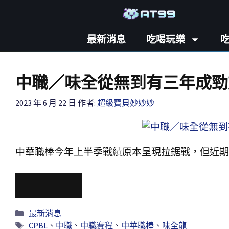
最新消息
吃喝玩樂
中職／味全從無到有三年成勁
2023 年 6 月 22 日
作者:
超級寶貝妙妙妙
中華職棒今年上半季戰績原本呈現拉鋸戰，但近期
Read More
最新消息
CPBL
、
中職
、
中職賽程
、
中華職棒
、
味全龍