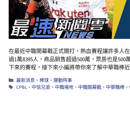
在最近中職開幕戰正式開打，熱血賽程讓許多人在
過1萬8395人，商品銷售超過500萬，票房也是
下來的賽程，接下來小編將帶你來了解中華職棒近
最新消息
、
棒球
、
運動時事
CPBL
、
中信兄弟
、
中職場地
、
中職開幕戰
、
中華職棒
、