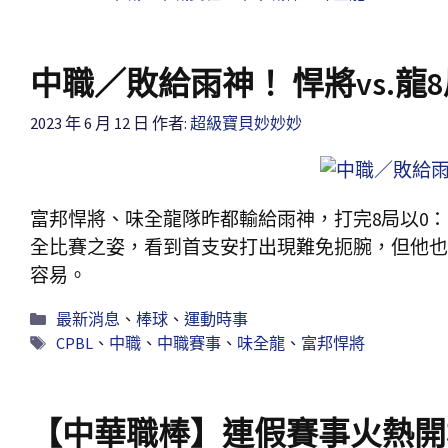
中職／敗給雨神！ 悍將vs.龍8
2023 年 6 月 12 日
作者:
超級寶貝妙妙妙
富邦悍將、味全龍隊昨都輸給雨神，打完8局以0：0
全比賽之姿，看到首支安打出現難免扼腕，但他也
容易。
最新消息
、
棒球
、
運動時事
CPBL
、
中職
、
中職賽事
、
味全龍
、
富邦悍將
【中華職棒】連假賽事火熱開