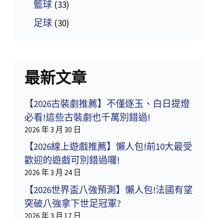
籃球
(33)
足球
(30)
最新文章
【2026古裝劇推薦】不僅逐玉、白日提燈
必看!這些古裝劇也千萬別錯過!
2026 年 3 月 30 日
【2026線上遊戲推薦】懶人包!前10大最受
歡迎的遊戲可別錯過囉!
2026 年 3 月 24 日
【2026世界盃八強預測】懶人包!法國有望
突破八強拿下世足冠軍?
2026 年 3 月 17 日