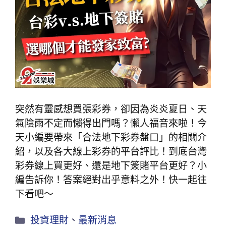
突然有靈感想買張彩券，卻因為炎炎夏日、天
氣陰雨不定而懶得出門嗎？懶人福音來啦！今
天小編要帶來「合法地下彩券盤口」的相關介
紹，以及各大線上彩券的平台評比！到底台灣
彩券線上買更好、還是地下簽賭平台更好？小
編告訴你！答案絕對出乎意料之外！快一起往
下看吧～
投資理財
、
最新消息