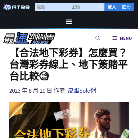
登入
註冊
MENU
【合法地下彩券】怎麼買？
台灣彩券線上、地下簽賭平
台比較🧐
2023 年 8 月 20 日
作者:
皮蛋Solo粥