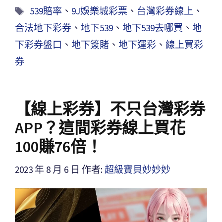
539賠率
、
9J娛樂城彩票
、
台灣彩券線上
、
合法地下彩券
、
地下539
、
地下539去哪買
、
地
下彩券盤口
、
地下簽賭
、
地下運彩
、
線上買彩
券
【線上彩券】不只台灣彩券
APP？這間彩券線上買花
100賺76倍！
2023 年 8 月 6 日
作者:
超級寶貝妙妙妙