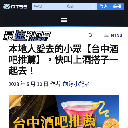
登入
註冊
MENU
本地人愛去的小眾【台中酒
吧推薦】，快叫上酒搭子一
起去！
2023 年 8 月 10 日
作者:
前線小記者