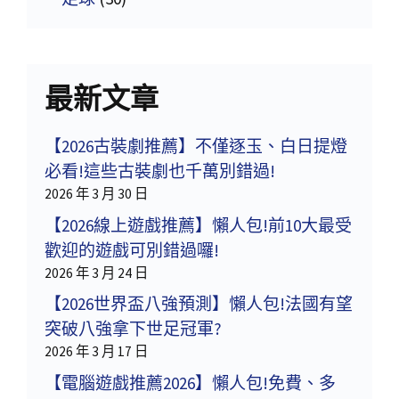
最新文章
【2026古裝劇推薦】不僅逐玉、白日提燈
必看!這些古裝劇也千萬別錯過!
2026 年 3 月 30 日
【2026線上遊戲推薦】懶人包!前10大最受
歡迎的遊戲可別錯過囉!
2026 年 3 月 24 日
【2026世界盃八強預測】懶人包!法國有望
突破八強拿下世足冠軍?
2026 年 3 月 17 日
【電腦遊戲推薦2026】懶人包!免費、多