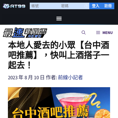
登入
註冊
MENU
本地人愛去的小眾【台中酒
吧推薦】，快叫上酒搭子一
起去！
2023 年 8 月 10 日
作者:
前線小記者