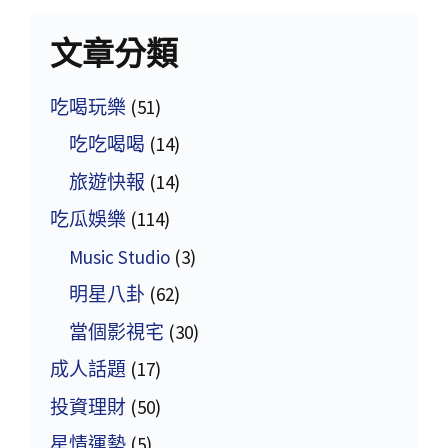
文章分類
吃喝玩樂
(51)
吃吃喝喝
(14)
旅遊快報
(14)
吃瓜娛樂
(114)
Music Studio
(3)
明星八卦
(62)
當個影視宅
(30)
成人話題
(17)
投資理財
(50)
星情運勢
(5)