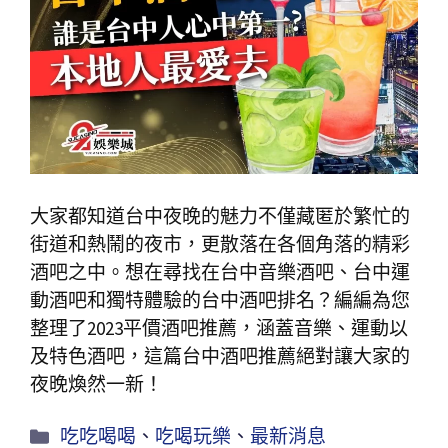
大家都知道台中夜晚的魅力不僅藏匿於繁忙的
街道和熱鬧的夜市，更散落在各個角落的精彩
酒吧之中。想在尋找在台中音樂酒吧、台中運
動酒吧和獨特體驗的台中酒吧排名？編編為您
整理了2023平價酒吧推薦，涵蓋音樂、運動以
及特色酒吧，這篇台中酒吧推薦絕對讓大家的
夜晚煥然一新！
吃吃喝喝
、
吃喝玩樂
、
最新消息