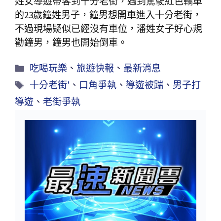
姓女導遊帶客到十分老街，遇到駕駛紅色轎車
的23歲鐘姓男子，鐘男想開車進入十分老街，
不過現場疑似已經沒有車位，潘姓女子好心規
勸鐘男，鐘男也開始倒車。
吃喝玩樂
、
旅遊快報
、
最新消息
十分老街'
、
口角爭執
、
導遊被踹
、
男子打
導遊
、
老街爭執