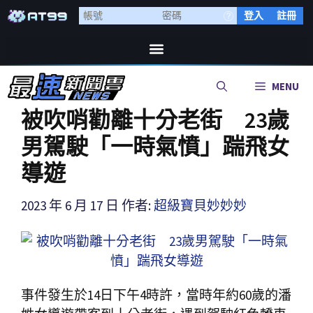
登入
註冊
MENU
被吹哨勸離十分老街 23歲
男駕駛「一時氣憤」踹飛女
導遊
2023 年 6 月 17 日
作者:
超級寶貝妙妙妙
事件發生於14日下午4時許，當時年約60歲的潘