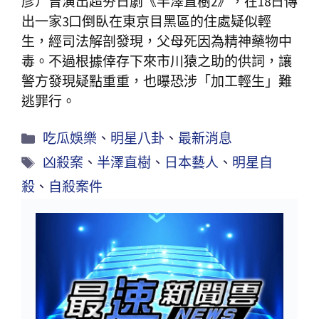
彥）曾演出超夯日劇《半澤直樹2》，在18日傳
出一家3口倒臥在東京目黑區的住處疑似輕
生，經司法解剖發現，父母死因為精神藥物中
毒。不過根據倖存下來市川猿之助的供詞，讓
警方發現疑點重重，也曝恐涉「加工輕生」難
逃罪行。
吃瓜娛樂
、
明星八卦
、
最新消息
凶殺案
、
半澤直樹
、
日本藝人
、
明星自
殺
、
自殺案件