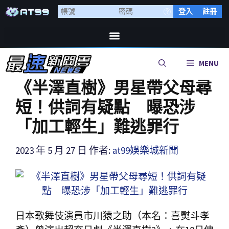
登入
註冊
MENU
《半澤直樹》男星帶父母尋
短！供詞有疑點 曝恐涉
「加工輕生」難逃罪行
2023 年 5 月 27 日
作者:
at99娛樂城新聞
日本歌舞伎演員市川猿之助（本名：喜熨斗孝