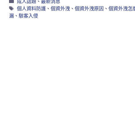
成人話題
、
最新消息
個人資料防護
、
個資外洩
、
個資外洩原因
、
個資外洩怎
漏
、
駭客入侵