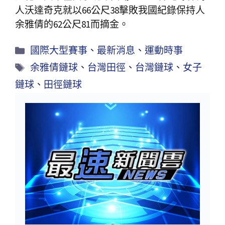
人沃達奇克就以66公尺38擊敗我國紀錄保持人
余雅倩的62公尺81而摘金。
國際大型賽事
、
最新消息
、
運動時事
余雅倩鏈球
、
台灣田徑
、
台灣鏈球
、
女子
鏈球
、
田徑鏈球