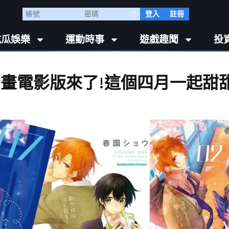
登入
註冊
吃瓜娛樂
運動時事
遊戲趣聞
投
動畫電影版來了!這個四月一起甜