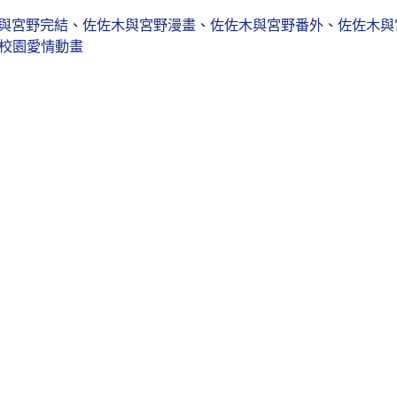
與宮野完結
、
佐佐木與宮野漫畫
、
佐佐木與宮野番外
、
佐佐木與
校園愛情動畫