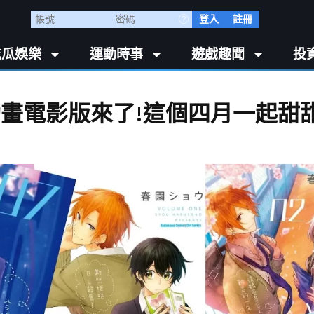
登入
註冊
吃瓜娛樂
運動時事
遊戲趣聞
投
動畫電影版來了!這個四月一起甜