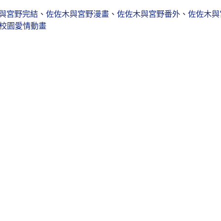
與宮野完結
、
佐佐木與宮野漫畫
、
佐佐木與宮野番外
、
佐佐木與
校園愛情動畫