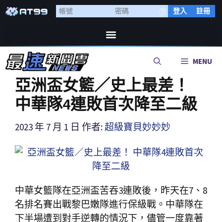
登入
註冊
MENU
亞洲盃女籃／史上最差！
中華隊4連敗首次降至二級
2023 年 7 月 1 日
作者:
超級寶貝妙妙妙
中華女籃隊在亞洲盃苦吞3連敗後，昨天在7、8
名排名賽出戰黎巴嫩隊進行保級戰。中華隊在
下半場遭到對手逆轉的情況下，儘管一度靠著