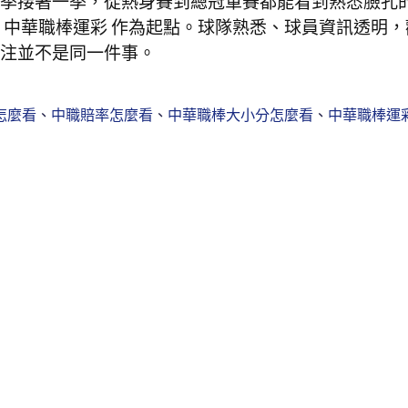
季接著一季，從熱身賽到總冠軍賽都能看到熟悉臉孔
 中華職棒運彩 作為起點。球隊熟悉、球員資訊透明，
注並不是同一件事。
怎麼看
、
中職賠率怎麼看
、
中華職棒大小分怎麼看
、
中華職棒運