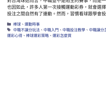
對台灣球迷而言，中職並不是陌生的賽事，而是一
也因如此，許多人第一次接觸運動彩券，就會選擇
投注之間自然有了連動。然而，習慣看球跟學會投
棒球
、
運動時事
中職不讓分玩法
、
中職入門
、
中職投注教學
、
中職讓分
運彩心得
、
棒球運彩策略
、
運彩怎麼買