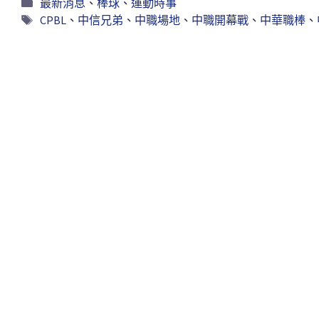
最新消息
、
棒球
、
運動時事
CPBL
、
中信兄弟
、
中職場地
、
中職開幕戰
、
中華職棒
、