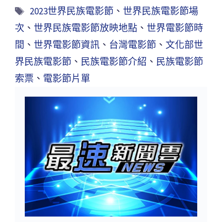
2023世界民族電影節
、
世界民族電影節場
次
、
世界民族電影節放映地點
、
世界電影節時
間
、
世界電影節資訊
、
台灣電影節
、
文化部世
界民族電影節
、
民族電影節介紹
、
民族電影節
索票
、
電影節片單