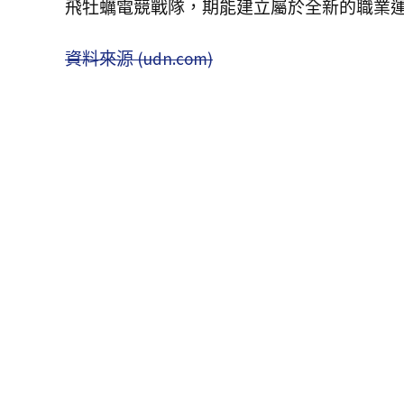
飛牡蠣電競戰隊，期能建立屬於全新的職業
資料來源 (udn.com)