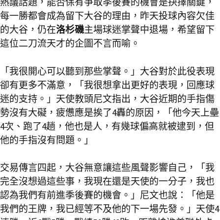
熱議話題，能否保有爭取季後賽的機會是抉擇關鍵，
每一勝都會成為留下大谷的理由，昨天投球內容欠佳
的大谷，仍在
洛杉磯
主場球迷掌聲中退場，希望留下
這位二刀流天才的企圖不言而喻。
「我很開心可以聽到那些掌聲。」大谷對於此役表現
卻有更多不滿意，「我很想拿出更好的表現，回應球
迷的支持。」天使教頭尼文指出，大谷近期的手指傷
勢沒有大礙，疲憊應是挨了4轟的原因，「他今天上壘
4次、跑了4趟，他也是人，有幾球偏高就被逮到，但
他的手指沒有問題。」
交易傳言四起，大谷無意讓這些風聲影響自己，「我
完全沒想過這些事，我現在還是天使的一分子，我也
認為我們有前進季後賽的機會。」尼文也說：「他是
我們的王牌，我已經等不及他的下一場先發。」天使4