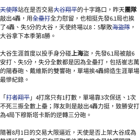
天使隊
站在是否交易
大谷翔平
的十字路口，昨天
團隊
敲出4轟，用
全壘打
全力慰留，也相挺先發6.1局也挨
了4轟、失5分的大谷，天使終場以8：5擊敗
海盜隊
，
大谷拿下本季第8勝。
大谷生涯首度以投手身分碰
上海
盜，先發6.1局被敲6
安打、失5分，失分全數都是因為全壘打，包括崔志萬
的陽春砲、戴維斯的雙響砲，單場挨4轟締造生涯單場
最慘紀錄。
「
打者翔平
」4打席只有1打數，單場靠3次保送、1次
不死三振全數上壘；隊友則是敲出4轟力挺，致勝安打
為4局下穆斯塔卡斯的逆轉三分砲。
隨著8月1日的交易大限逼近，天使是否上架大谷成為