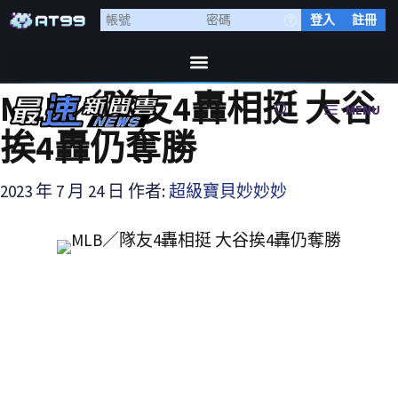
登入
註冊
MLB／隊友4轟相挺 大谷
MENU
挨4轟仍奪勝
2023 年 7 月 24 日
作者:
超級寶貝妙妙妙