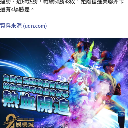
連勝、近6戰5勝，戰績50勝48敗，距離搶進美聯外卡
還有4場勝差。
資料來源 (udn.com)