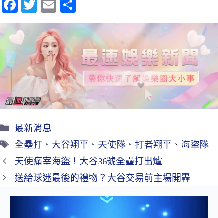
Fa
T
E
分
ce
wi
m
享
b
tt
ai
o
er
l
o
k
最新消息
全壘打
、
大谷翔平
、
天使隊
、
打者翔平
、
海盜隊
天使痛宰海盜！大谷36號全壘打出爐
送給球迷最後的禮物？大谷交易前主場開轟