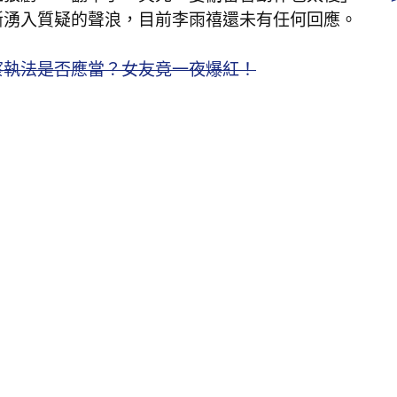
斷湧入質疑的聲浪，目前李雨禧還未有任何回應。
察執法是否應當？女友竟一夜爆紅！