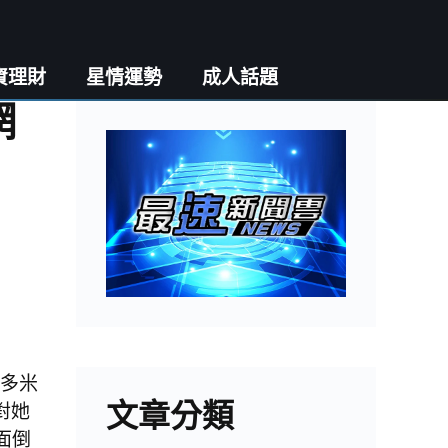
資理財
星情運勢
成人話題
網
「多米
文章分類
對她
面倒