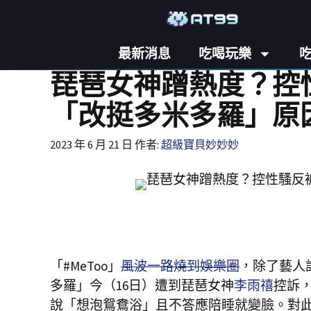
最新消息
吃喝玩樂
琵琶女神蹭熱度？控
「改挺多米多羅」原
2023 年 6 月 21 日
作者:
超級寶貝妙妙妙
「#MeToo」
風波一路燒到娛樂圈
，除了藝人許
多羅」今（16日）遭到琵琶女神
李雨禧
控訴
說「想泡鴛鴦浴」且不答應陪睡就變臉。對