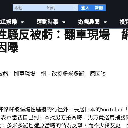
登入
註冊
吃瓜娛樂
運動時事
遊戲趣聞
投
性騷反被虧：翻車現場 
因曝
傑輝被踢爆性騷擾的行徑外，長居日本的YouTuber
，表示當初自己到日本找男方拍片時，男方竟搭肩摟腰
此，多米多羅也還原當時的情況反擊，而不少網友更一