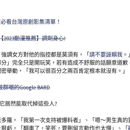
。
年度必看台灣原創影集清單！
2023動漫推薦】調劑身心!
，強調女方對他的指控都是莫須有，「
請不要誣賴我
。
部分」完全只是開玩笑，若有造成不舒服的話願意道歉
親密舉動，「我可以很百分之兩百肯定根本就沒有。」
的Google BARD
友？它居然能取代掉這些人?
米多羅，「我第一次支持被爆料者」、「嗯～男生真的
上狠虧，「翻車了，笑死，要刪留言動作也太慢」、「