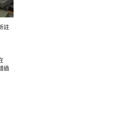
新註
在
錯過