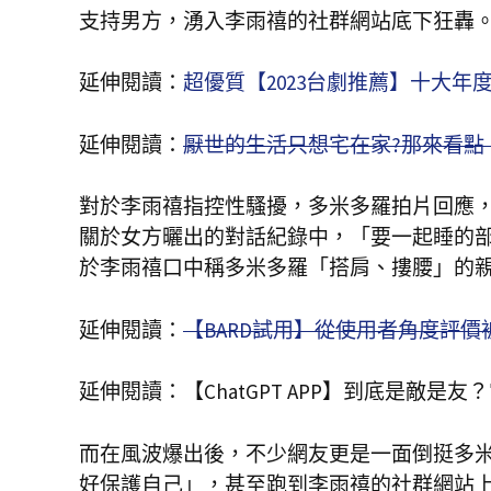
支持男方，湧入李雨禧的社群網站底下狂轟
延伸閱讀：
超優質【2023台劇推薦】十大
延伸閱讀：
厭世的生活只想宅在家?那來看點【
對於李雨禧指控性騷擾，多米多羅拍片回應
關於女方曬出的對話紀錄中，「要一起睡的
於李雨禧口中稱多米多羅「搭肩、摟腰」的
延伸閱讀：
【BARD試用】從使用者角度評價被群嘲
延伸閱讀：
【ChatGPT APP】到底是敵是
而在風波爆出後，不少網友更是一面倒挺多
好保護自己」，甚至跑到李雨禧的社群網站