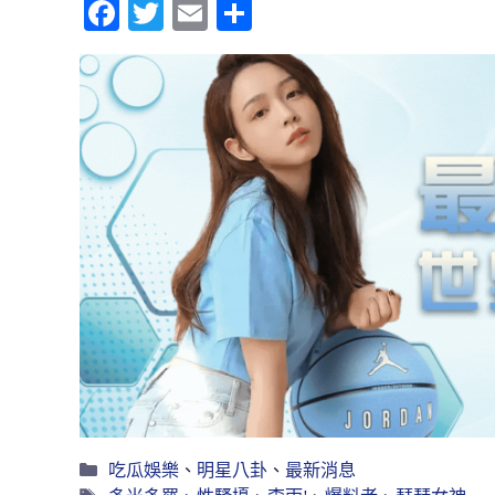
Fa
T
E
分
ce
wi
m
享
b
tt
ai
o
er
l
o
k
吃瓜娛樂
、
明星八卦
、
最新消息