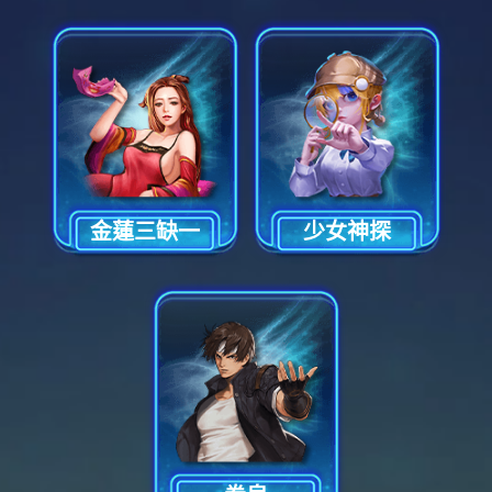
金蓮三缺一
少女神探