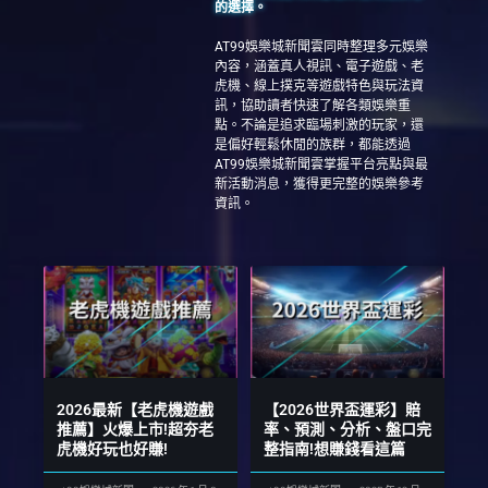
的選擇。
AT99娛樂城新聞雲同時整理多元娛樂
內容，涵蓋真人視訊、電子遊戲、老
虎機、線上撲克等遊戲特色與玩法資
訊，協助讀者快速了解各類娛樂重
點。不論是追求臨場刺激的玩家，還
是偏好輕鬆休閒的族群，都能透過
AT99娛樂城新聞雲掌握平台亮點與最
新活動消息，獲得更完整的娛樂參考
資訊。
2026最新【老虎機遊戲
【2026世界盃運彩】賠
推薦】火爆上市!超夯老
率、預測、分析、盤口完
虎機好玩也好賺!
整指南!想賺錢看這篇